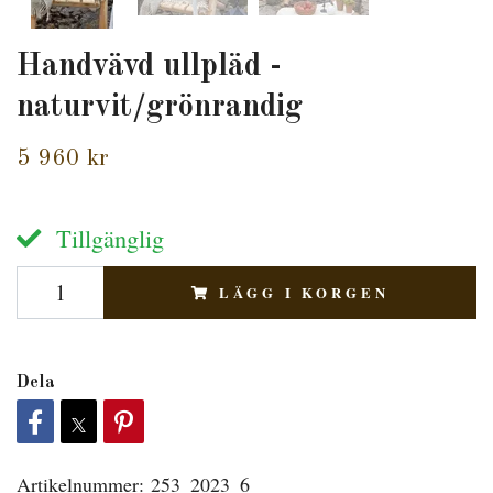
Handvävd ullpläd -
naturvit/grönrandig
5 960 kr
Tillgänglig
LÄGG I KORGEN
Dela
Artikelnummer:
253_2023_6