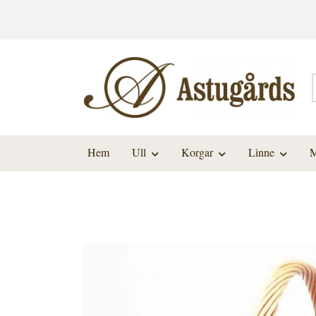
Hem
Ull
Korgar
Linne
M