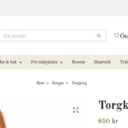
Ön
at & bak
För trädgården
Borstar
Hantverk
Tvät
Hem
Korgar
Torgkorg
Torgk
650 kr