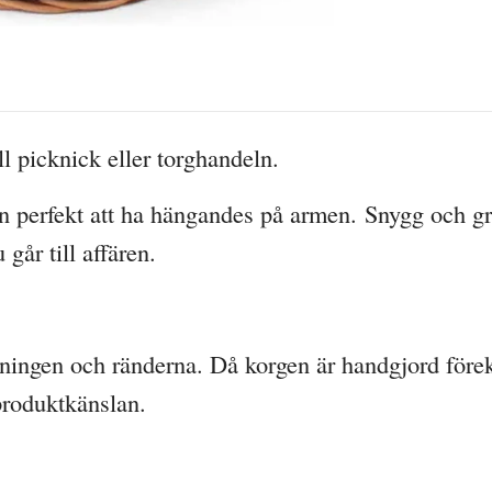
ll picknick eller torghandeln.
den perfekt att ha hängandes på armen.
Snygg och gre
år till affären.
tningen och ränderna. Då korgen är handgjord för
 produktkänslan.