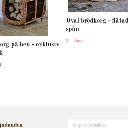
Oval brödkorg - fläta
spån
Slut i lager
org på ben - exklusiv
k
r
bjudanden